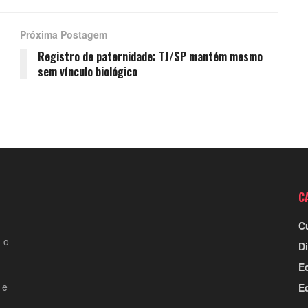
Próxima Postagem
Registro de paternidade: TJ/SP mantém mesmo
sem vínculo biológico
C
C
 o
Di
E
 e
E