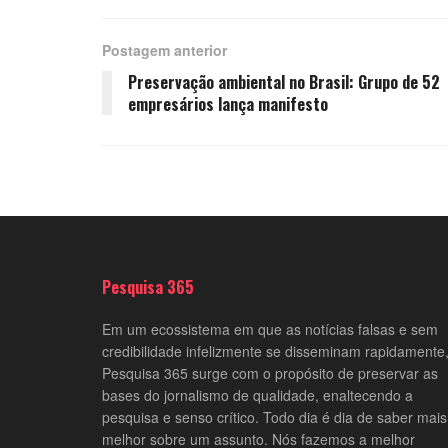
Postagem anterior
Preservação ambiental no Brasil: Grupo de 52
empresários lança manifesto
Pesquisa 365
Em um ecossistema em que as notícias falsas e sem
credibilidade infelizmente se disseminam rapidamente,
Pesquisa 365 surge com o propósito de preservar as
bases do jornalismo de qualidade, enaltecendo a
pesquisa e senso crítico. Todo dia é dia de saber mais
melhor sobre um assunto. Nós fazemos a melhor