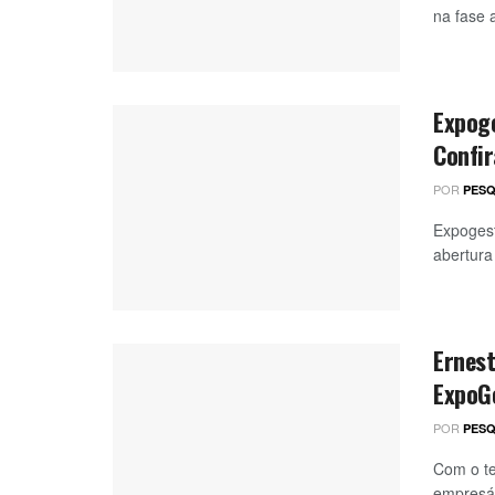
na fase 
Expoge
Confir
POR
PESQ
Expogest
abertura
Ernest
ExpoG
POR
PESQ
Com o te
empresár