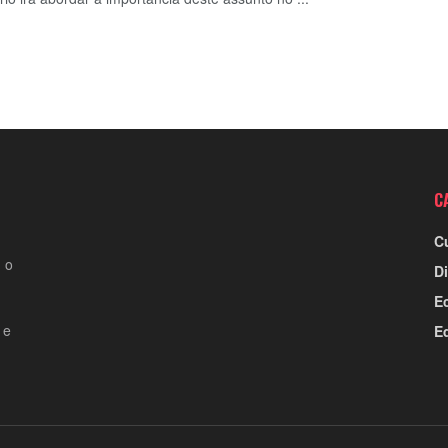
C
C
 o
Di
E
 e
E