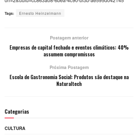
on=2&uuid=cc863a08-6bea-4c90-bf3b-ae595d042145
Tags:
Ernesto Heinzelmann
Postagem anterior
Empresas de capital fechado e eventos climáticos: 40%
assumem compromissos
Próxima Postagem
Escola de Gastronomia Social: Produtos são destaque na
Naturaltech
Categorias
CULTURA