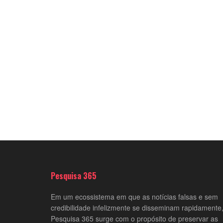
Pesquisa 365
Em um ecossistema em que as notícias falsas e sem
credibilidade infelizmente se disseminam rapidamente,
Pesquisa 365 surge com o propósito de preservar as