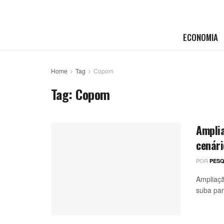
ECONOMIA
Home
Tag
Copom
Tag:
Copom
Ampli
cenári
POR
PESQ
Ampliaçã
suba par