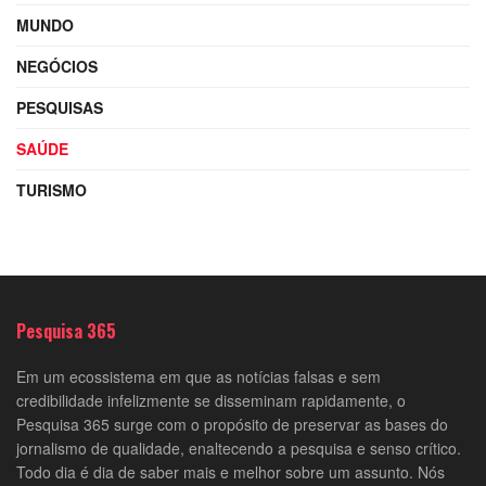
MUNDO
NEGÓCIOS
PESQUISAS
SAÚDE
TURISMO
Pesquisa 365
Em um ecossistema em que as notícias falsas e sem
credibilidade infelizmente se disseminam rapidamente, o
Pesquisa 365 surge com o propósito de preservar as bases do
jornalismo de qualidade, enaltecendo a pesquisa e senso crítico.
Todo dia é dia de saber mais e melhor sobre um assunto. Nós