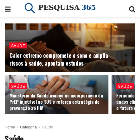
SAÚDE
Calor extremo compromete o sono e amplia
riscos à saúde, apontam estudos
SAÚDE
SAÚDE
Ministério da Saúde avança na incorporação da
Fernando Al
PrEP injetável ao SUS e reforça estratégia de
dados clínic
prevenção ao HIV
o futuro da
Home
Categoria
Saúde
Saúde