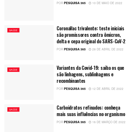
POR
PESQUISA 365
10 DE MAIO DE 2022
CoronaVac trivalente: teste iniciais
SAÚDE
são promissores contra ômicron,
delta e cepa original do SARS-CoV-2
POR
PESQUISA 365
28 DE ABRIL DE 2022
Variantes da Covid-19: saiba os que
SAÚDE
são linhagens, sublinhagens e
recombinantes
POR
PESQUISA 365
12 DE ABRIL DE 2022
Carboidratos refinados: conheça
SAÚDE
mais suas influências no organismo
POR
PESQUISA 365
16 DE MARÇO DE 2022