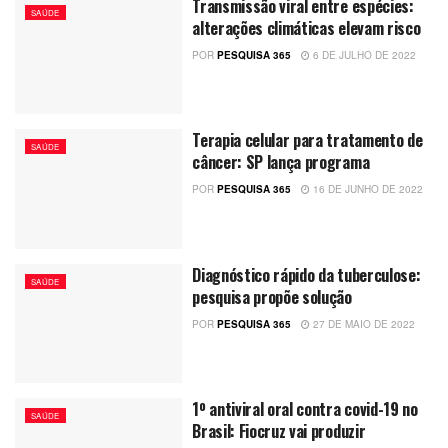
Transmissão viral entre espécies:
SAÚDE
alterações climáticas elevam risco
POR
PESQUISA 365
6 DE JULHO DE 2022
Terapia celular para tratamento de
SAÚDE
câncer: SP lança programa
POR
PESQUISA 365
16 DE JUNHO DE 2022
Diagnóstico rápido da tuberculose:
SAÚDE
pesquisa propõe solução
POR
PESQUISA 365
27 DE MAIO DE 2022
1º antiviral oral contra covid-19 no
SAÚDE
Brasil: Fiocruz vai produzir