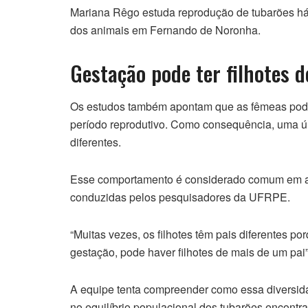
Mariana Rêgo estuda reprodução de tubarões há 2
dos animais em Fernando de Noronha.
Gestação pode ter filhotes d
Os estudos também apontam que as fêmeas pod
período reprodutivo. Como consequência, uma ún
diferentes.
Esse comportamento é considerado comum em al
conduzidas pelos pesquisadores da UFRPE.
“Muitas vezes, os filhotes têm pais diferentes
gestação, pode haver filhotes de mais de um pai”
A equipe tenta compreender como essa diversida
no equilíbrio populacional dos tubarões encontr