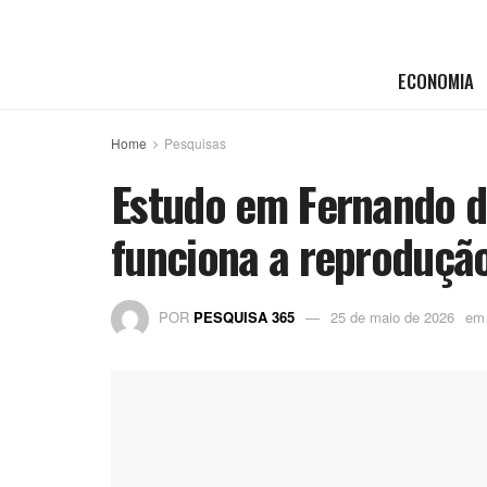
ECONOMIA
Home
Pesquisas
Estudo em Fernando d
funciona a reproduçã
POR
PESQUISA 365
25 de maio de 2026
em