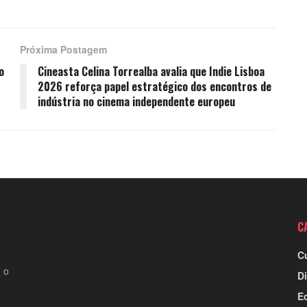
Próxima Postagem
o
Cineasta Celina Torrealba avalia que Indie Lisboa
2026 reforça papel estratégico dos encontros de
indústria no cinema independente europeu
C
C
 o
Di
E