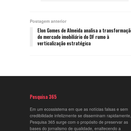
Postagem anterior
Elon Gomes de Almeida analisa a transformaçã
do mercado imobiliário do DF rumo à
verticalização estratégica
Pesquisa 365
Em um ecossistema em que as notícias falsas e sem
credibilidade infelizmente se disseminam rapidamente,
Pesquisa 365 surge com o propósito de preservar as
bases do jornalismo de qualidade, enaltecendo a