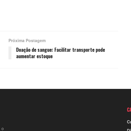
Próxima Postagem
Doação de sangue: Facilitar transporte pode
aumentar estoque
C
C
 o
Di