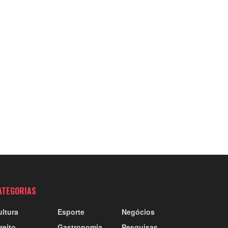
ATEGORIAS
ultura
Esporte
Negócios
reito
Gastronomia
Pesquisas