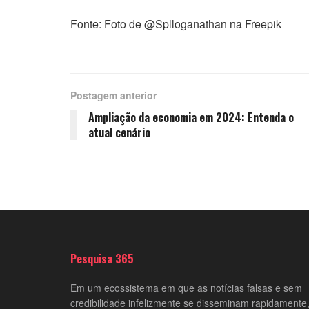
Fonte: Foto de @Splloganathan na Freepik
Postagem anterior
Ampliação da economia em 2024: Entenda o
atual cenário
Pesquisa 365
Em um ecossistema em que as notícias falsas e sem
credibilidade infelizmente se disseminam rapidamente,