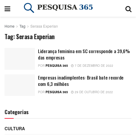
Home
Tag
Serasa Experian
Tag:
Serasa Experian
Liderança feminina em SC corresponde a 39,6%
das empresas
POR
PESQUISA 365
7 DE DEZEMBRO DE 2022
Empresas inadimplentes: Brasil bate recorde
com 6,3 milhões
POR
PESQUISA 365
29 DE OUTUBRO DE 2022
Categorias
CULTURA