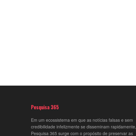
Pesquisa 365
Em um ecossistema em que as notícias falsas e sem
credibilidade infelizmente se disseminam rapidamente,
Pesquisa 365 surge com o propósito de preservar as