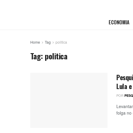
ECONOMIA
Home
Tag
politica
Tag:
politica
Pesqu
Lula e
POR
PESQ
Levantam
folga no