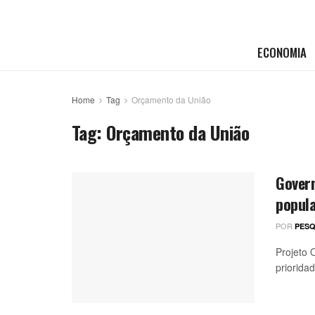
ECONOMIA
Home
Tag
Orçamento da União
Tag:
Orçamento da União
Gover
popul
POR
PESQ
Projeto 
priorida