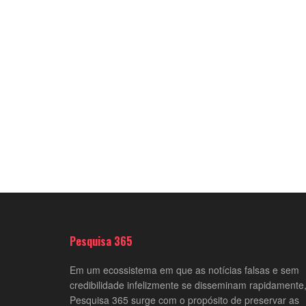
Pesquisa 365
Em um ecossistema em que as notícias falsas e sem
credibilidade infelizmente se disseminam rapidamente,
Pesquisa 365 surge com o propósito de preservar as