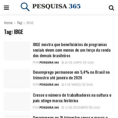
Home
Tag
IBGE
Tag:
IBGE
IBGE mostra que beneficiários de programas
sociais vivem com menos de um terço da renda
dos demais brasileiros
POR
PESQUISA 365
22 DE JUNHO DE 2026
Desemprego permanece em 5,4% no Brasil no
trimestre até janeiro de 2026
POR
PESQUISA 365
9 DE MARÇO DE 2026
Cresce o número de trabalhadores na cultura e
país atinge marca histórica
POR
PESQUISA 365
12 DE DEZEMBRO DE 2025
Desemprego no 1º trimestre recua e marca o