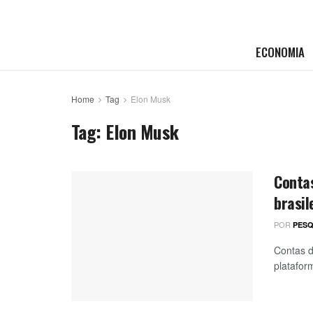
ECONOMIA
Home
Tag
Elon Musk
Tag:
Elon Musk
Contas
brasil
POR
PESQ
Contas d
platafor