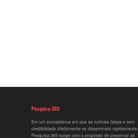
Pesquisa 365
Em um ecossistema em que as notícias falsas e sem
credibilidade infelizmente se disseminam rapidamente,
Pesquisa 365 surge com o propósito de preservar as