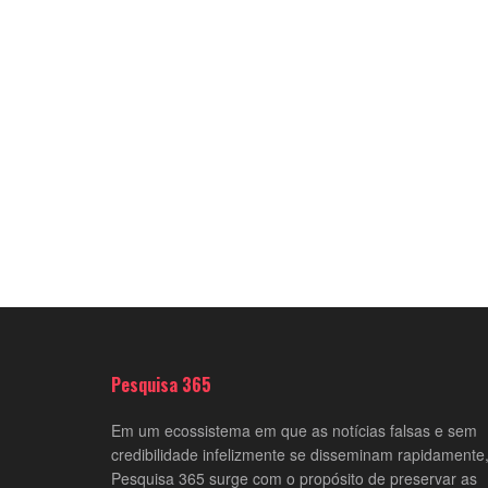
Pesquisa 365
Em um ecossistema em que as notícias falsas e sem
credibilidade infelizmente se disseminam rapidamente,
Pesquisa 365 surge com o propósito de preservar as