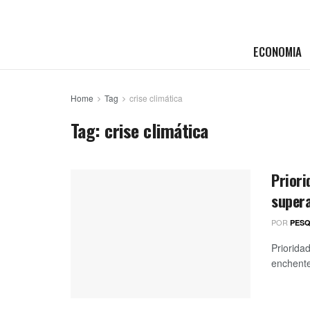
ECONOMIA
Home
Tag
crise climática
Tag:
crise climática
Priori
super
POR
PESQ
Priorida
enchente