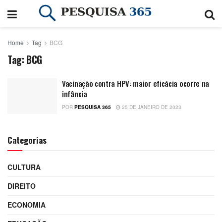
Home
Tag
BCG
Tag:
BCG
Vacinação contra HPV: maior eficácia ocorre na
infância
POR
PESQUISA 365
25 DE JANEIRO DE 2023
Categorias
CULTURA
DIREITO
ECONOMIA