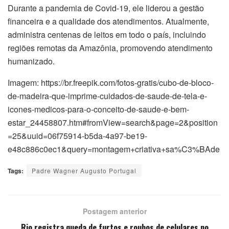
Durante a pandemia de Covid-19, ele liderou a gestão
financeira e a qualidade dos atendimentos. Atualmente,
administra centenas de leitos em todo o país, incluindo
regiões remotas da Amazônia, promovendo atendimento
humanizado.
Imagem: https://br.freepik.com/fotos-gratis/cubo-de-bloco-
de-madeira-que-imprime-cuidados-de-saude-de-tela-e-
icones-medicos-para-o-conceito-de-saude-e-bem-
estar_24458807.htm#fromView=search&page=2&position
=25&uuid=06f75914-b5da-4a97-be19-
e48c886c0ec1&query=montagem+criativa+sa%C3%BAde
Tags:
Padre Wagner Augusto Portugal
Postagem anterior
Rio registra queda de furtos e roubos de celulares no