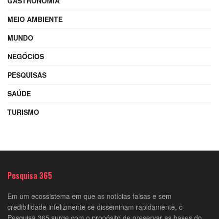
GASTRONOMIA
MEIO AMBIENTE
MUNDO
NEGÓCIOS
PESQUISAS
SAÚDE
TURISMO
Pesquisa 365
Em um ecossistema em que as notícias falsas e sem
credibilidade infelizmente se disseminam rapidamente, o
Pesquisa 365 surge com o propósito de preservar as bases do