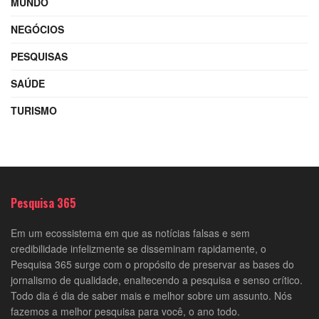
MUNDO
NEGÓCIOS
PESQUISAS
SAÚDE
TURISMO
Pesquisa 365
Em um ecossistema em que as notícias falsas e sem
credibilidade infelizmente se disseminam rapidamente, o
Pesquisa 365 surge com o propósito de preservar as bases do
jornalismo de qualidade, enaltecendo a pesquisa e senso crítico.
Todo dia é dia de saber mais e melhor sobre um assunto. Nós
fazemos a melhor pesquisa para você, o ano todo.