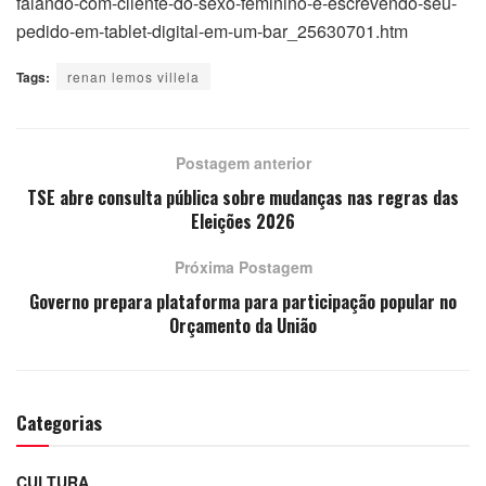
falando-com-cliente-do-sexo-feminino-e-escrevendo-seu-
pedido-em-tablet-digital-em-um-bar_25630701.htm
Tags:
renan lemos villela
Postagem anterior
TSE abre consulta pública sobre mudanças nas regras das
Eleições 2026
Próxima Postagem
Governo prepara plataforma para participação popular no
Orçamento da União
Categorias
CULTURA