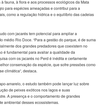
s à fauna, à flora e aos processos ecológicos da Mata
úgio para espécies ameaçadas e contribui para a
s, como a regulação hídrica e o equilíbrio das cadeias
tudo com jacarés tem potencial para ampliar a
o médio Rio Doce. “Para a gestão do parque, é de suma
cialmente dos grandes predadores que coexistem no
 é fundamental para avaliar a qualidade da
uisa com os jacarés no Perd é inédita e certamente
elhor conservação da espécie, que sofre pressões como
se climática”, destaca.
papo-amarelo, o estudo também pode lançar luz sobre
ução de peixes exóticos nos lagos e suas
ustre. A presença e o comportamento de grandes
de ambiental desses ecossistemas.