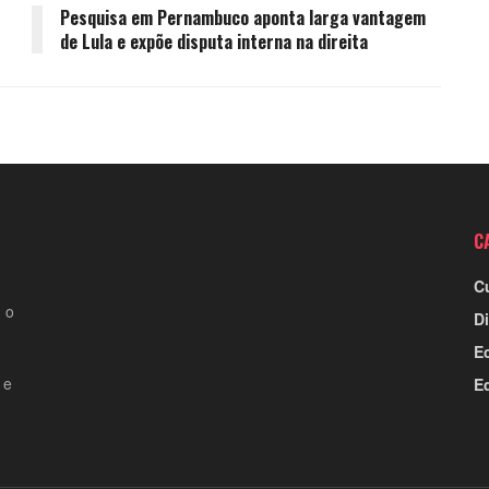
Pesquisa em Pernambuco aponta larga vantagem
de Lula e expõe disputa interna na direita
C
C
 o
Di
E
 e
E