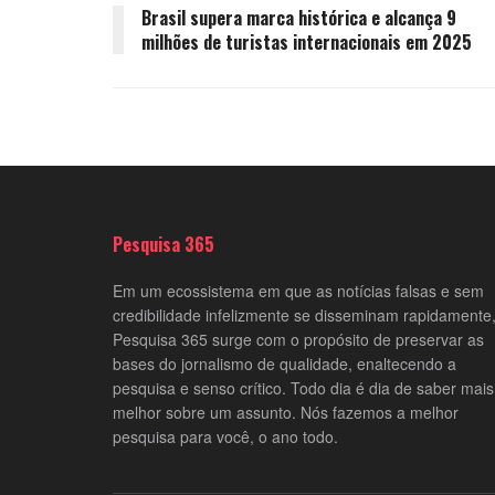
Brasil supera marca histórica e alcança 9
milhões de turistas internacionais em 2025
Pesquisa 365
Em um ecossistema em que as notícias falsas e sem
credibilidade infelizmente se disseminam rapidamente,
Pesquisa 365 surge com o propósito de preservar as
bases do jornalismo de qualidade, enaltecendo a
pesquisa e senso crítico. Todo dia é dia de saber mais
melhor sobre um assunto. Nós fazemos a melhor
pesquisa para você, o ano todo.