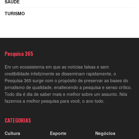
SAÚDE
TURISMO
Pesquisa 365
Em um ecossistema em que as notícias falsas e sem
credibilidade infelizmente se disseminam rapidamente, o
Pesquisa 365 surge com o propósito de preservar as bases do
jornalismo de qualidade, enaltecendo a pesquisa e senso crítico.
Todo dia é dia de saber mais e melhor sobre um assunto. Nós
fazemos a melhor pesquisa para você, o ano todo.
CATEGORIAS
Cultura
Esporte
Negócios