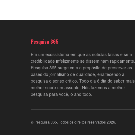
Pesquisa 365
Em um ecossistema em que as notícias falsas e sem
credibilidade infelizmente se disseminam rapidamente,
Pesquisa 365 surge com o propósito de preservar as
bases do jornalismo de qualidade, enaltecendo a
pesquisa e senso crítico. Todo dia é dia de saber mais
melhor sobre um assunto. Nós fazemos a melhor
pesquisa para você, o ano todo.
© Pesquisa 365. Todos os direitos reservados 2026.