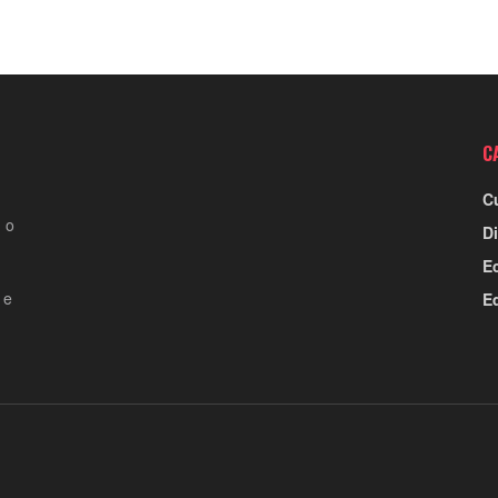
C
C
 o
Di
E
 e
E