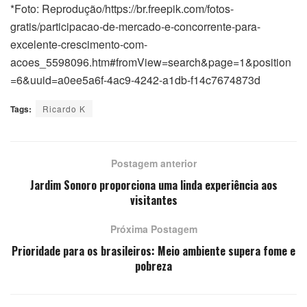
*Foto: Reprodução/https://br.freepik.com/fotos-
gratis/participacao-de-mercado-e-concorrente-para-
excelente-crescimento-com-
acoes_5598096.htm#fromView=search&page=1&position
=6&uuid=a0ee5a6f-4ac9-4242-a1db-f14c7674873d
Tags:
Ricardo K
Postagem anterior
Jardim Sonoro proporciona uma linda experiência aos
visitantes
Próxima Postagem
Prioridade para os brasileiros: Meio ambiente supera fome e
pobreza