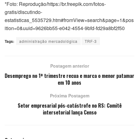
*Foto: Reprodução/https://br.freepik.com/fotos-
gratis/discutindo-
estatisticas_5535729.htm#fromView=search&page=1&pos
ition=0&uuid=9626bb55-e042-4554-9bfd-fd29a8bf2f50
Tags:
administração mercadológica
TRF-3
Postagem anterior
Desemprego no 1º trimestre recua e marca o menor patamar
em 10 anos
Próxima Postagem
Setor empresarial pós-catástrofe no RS: Comitê
intersetorial lança Censo