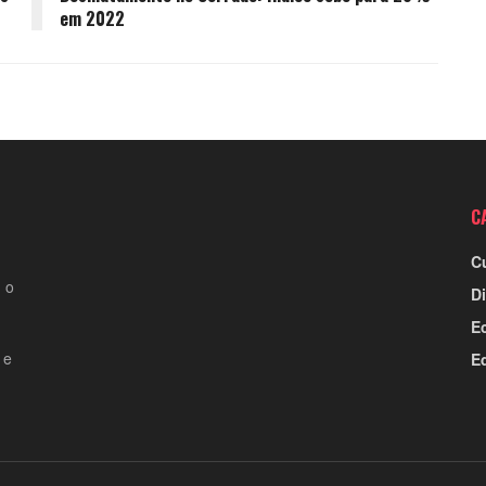
em 2022
C
C
 o
Di
E
 e
E