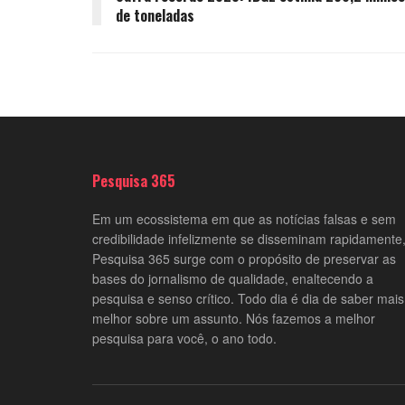
de toneladas
Pesquisa 365
Em um ecossistema em que as notícias falsas e sem
credibilidade infelizmente se disseminam rapidamente,
Pesquisa 365 surge com o propósito de preservar as
bases do jornalismo de qualidade, enaltecendo a
pesquisa e senso crítico. Todo dia é dia de saber mais
melhor sobre um assunto. Nós fazemos a melhor
pesquisa para você, o ano todo.